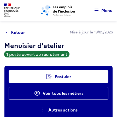
Retour au début de la page
Panneau de gestion des cookies
Aller au menu principal
Aller au contenu principal
Menu
Retour
Mise à jour le 19/05/2026
Menuisier d'atelier
1 poste ouvert au recrutement
Actions rapides
Postuler
Voir tous les métiers
Autres actions