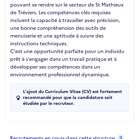
pouvant se rendre sur le secteur de St Mathieux
de Tréviers. Les compétences clés requises
incluent la capacité à travailler avec précision,
une bonne compréhension des outils de
menuiserie et une aptitude à suivre des
instructions techniques.
C'est une opportunité parfaite pour un individu
prêt à s'engager dans un travail pratique et à
développer ses compétences dans un
environnement professionnel dynamique.
L'ajout du Curriculum Vitae (CV) est fortement
recommandé pour que la candidature soit
étudiée par le recruteur.
Recrutements de la structure
slide
1
of 1
Recrutements en cours dans cette structure
9