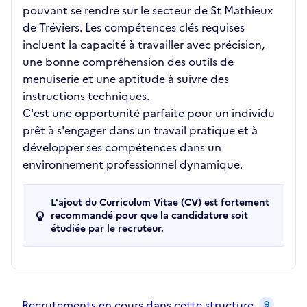
pouvant se rendre sur le secteur de St Mathieux
de Tréviers. Les compétences clés requises
incluent la capacité à travailler avec précision,
une bonne compréhension des outils de
menuiserie et une aptitude à suivre des
instructions techniques.
C'est une opportunité parfaite pour un individu
prêt à s'engager dans un travail pratique et à
développer ses compétences dans un
environnement professionnel dynamique.
L'ajout du Curriculum Vitae (CV) est fortement
recommandé pour que la candidature soit
étudiée par le recruteur.
Recrutements de la structure
slide
1
of 1
Recrutements en cours dans cette structure
9