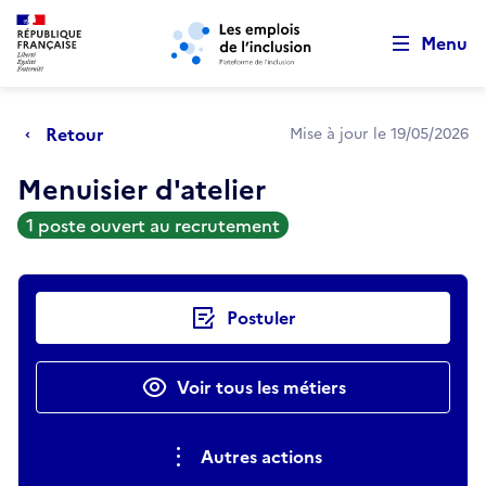
Retour au début de la page
Panneau de gestion des cookies
Aller au menu principal
Aller au contenu principal
Menu
Retour
Mise à jour le 19/05/2026
Menuisier d'atelier
1 poste ouvert au recrutement
Actions rapides
Postuler
Voir tous les métiers
Autres actions