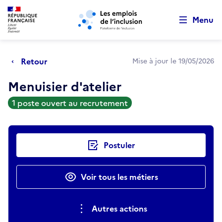
Retour au début de la page
Panneau de gestion des cookies
Aller au menu principal
Aller au contenu principal
Menu
Retour
Mise à jour le 19/05/2026
Menuisier d'atelier
1 poste ouvert au recrutement
Actions rapides
Postuler
Voir tous les métiers
Autres actions