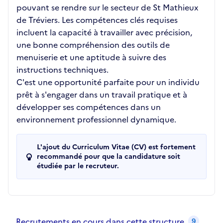
pouvant se rendre sur le secteur de St Mathieux
de Tréviers. Les compétences clés requises
incluent la capacité à travailler avec précision,
une bonne compréhension des outils de
menuiserie et une aptitude à suivre des
instructions techniques.
C'est une opportunité parfaite pour un individu
prêt à s'engager dans un travail pratique et à
développer ses compétences dans un
environnement professionnel dynamique.
L'ajout du Curriculum Vitae (CV) est fortement
recommandé pour que la candidature soit
étudiée par le recruteur.
Recrutements de la structure
slide
1
of 1
Recrutements en cours dans cette structure
9