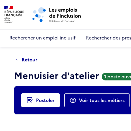
Retour au début de la page
Panneau de gestion des cookies
Aller au menu principal
Aller au contenu principal
Rechercher un emploi inclusif
Rechercher des pres
Retour
Menuisier d'atelier
1 poste ouv
Actions rapides
Postuler
Voir tous les métiers