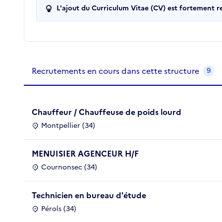
L'ajout du Curriculum Vitae (CV) est fortement 
Recrutements de la structure
slide
1
of 1
Recrutements en cours dans cette structure
9
Chauffeur / Chauffeuse de poids lourd
Montpellier (34)
MENUISIER AGENCEUR H/F
Cournonsec (34)
Technicien en bureau d'étude
Pérols (34)