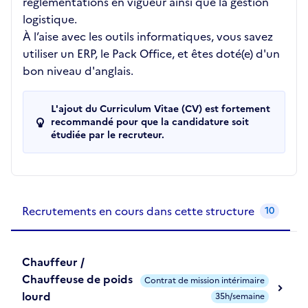
réglementations en vigueur ainsi que la gestion
logistique.
À l’aise avec les outils informatiques, vous savez
utiliser un ERP, le Pack Office, et êtes doté(e) d'un
bon niveau d'anglais.
L'ajout du Curriculum Vitae (CV) est fortement
recommandé pour que la candidature soit
étudiée par le recruteur.
Recrutements de la structure
slide
1
of 1
Recrutements en cours dans cette structure
10
Chauffeur /
Chauffeuse de poids
Contrat de mission intérimaire
lourd
35h/semaine