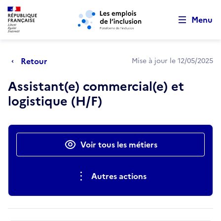
Retour au début de la page
Panneau de gestion des cookies
Aller au menu principal
Aller au contenu principal
Menu
Retour
Mise à jour le 12/05/2025
Assistant(e) commercial(e) et
logistique (H/F)
Actions rapides
Voir tous les métiers
Autres actions