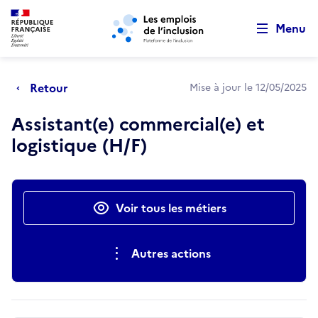
Retour au début de la page
Panneau de gestion des cookies
Aller au menu principal
Aller au contenu principal
Menu
Retour
Mise à jour le 12/05/2025
Assistant(e) commercial(e) et
logistique (H/F)
Actions rapides
Voir tous les métiers
Autres actions