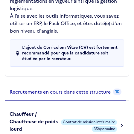
réglementations en vigueur ainsi que la gestion
logistique.
À l’aise avec les outils informatiques, vous savez
utiliser un ERP, le Pack Office, et êtes doté(e) d'un
bon niveau d'anglais.
L'ajout du Curriculum Vitae (CV) est fortement
recommandé pour que la candidature soit
étudiée par le recruteur.
Recrutements de la structure
slide
1
of 1
Recrutements en cours dans cette structure
10
Chauffeur /
Chauffeuse de poids
Contrat de mission intérimaire
lourd
35h/semaine