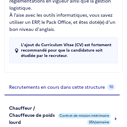
réglementations en vigueur ainsi que la gestion
logistique.
À l’aise avec les outils informatiques, vous savez
utiliser un ERP, le Pack Office, et êtes doté(e) d'un
bon niveau d'anglais.
L'ajout du Curriculum Vitae (CV) est fortement
recommandé pour que la candidature soit
étudiée par le recruteur.
Recrutements de la structure
slide
1
of 1
Recrutements en cours dans cette structure
10
Chauffeur /
Chauffeuse de poids
Contrat de mission intérimaire
lourd
35h/semaine