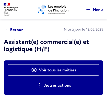
Retour au début de la page
Panneau de gestion des cookies
Aller au menu principal
Aller au contenu principal
Menu
Retour
Mise à jour le 12/05/2025
Assistant(e) commercial(e) et
logistique (H/F)
Actions rapides
Voir tous les métiers
Autres actions