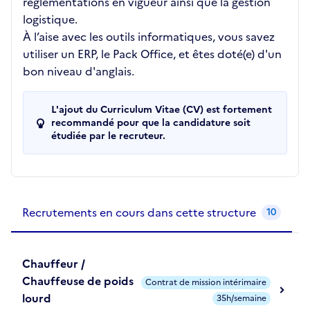
réglementations en vigueur ainsi que la gestion
logistique.
À l’aise avec les outils informatiques, vous savez
utiliser un ERP, le Pack Office, et êtes doté(e) d'un
bon niveau d'anglais.
L'ajout du Curriculum Vitae (CV) est fortement
recommandé pour que la candidature soit
étudiée par le recruteur.
Recrutements de la structure
slide
1
of 1
Recrutements en cours dans cette structure
10
Chauffeur /
Chauffeuse de poids
Contrat de mission intérimaire
lourd
35h/semaine