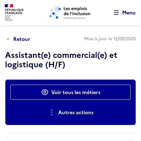
Retour au début de la page
Panneau de gestion des cookies
Aller au menu principal
Aller au contenu principal
Menu
Retour
Mise à jour le 12/05/2025
Assistant(e) commercial(e) et
logistique (H/F)
Actions rapides
Voir tous les métiers
Autres actions