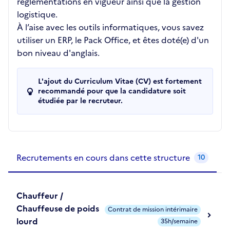
réglementations en vigueur ainsi que la gestion
logistique.
À l’aise avec les outils informatiques, vous savez
utiliser un ERP, le Pack Office, et êtes doté(e) d'un
bon niveau d'anglais.
L'ajout du Curriculum Vitae (CV) est fortement
recommandé pour que la candidature soit
étudiée par le recruteur.
Recrutements de la structure
slide
1
of 1
Recrutements en cours dans cette structure
10
Chauffeur /
Chauffeuse de poids
Contrat de mission intérimaire
lourd
35h/semaine