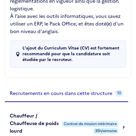
réglementations en vigueur ainsi que la gestion
logistique.
À l’aise avec les outils informatiques, vous savez
utiliser un ERP, le Pack Office, et êtes doté(e) d'un
bon niveau d'anglais.
L'ajout du Curriculum Vitae (CV) est fortement
recommandé pour que la candidature soit
étudiée par le recruteur.
Recrutements de la structure
slide
1
of 1
Recrutements en cours dans cette structure
10
Chauffeur /
Chauffeuse de poids
Contrat de mission intérimaire
lourd
35h/semaine