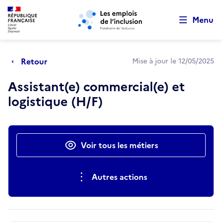
Retour au début de la page
Panneau de gestion des cookies
Aller au menu principal
Aller au contenu principal
Menu
Retour
Mise à jour le 12/05/2025
Assistant(e) commercial(e) et
logistique (H/F)
Actions rapides
Voir tous les métiers
Autres actions