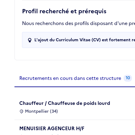
Profil recherché et prérequis
Nous recherchons des profils disposant d'une pr
L'ajout du Curriculum Vitae (CV) est fortement 
Recrutements de la structure
slide
1
of 1
Recrutements en cours dans cette structure
10
Chauffeur / Chauffeuse de poids lourd
Montpellier (34)
MENUISIER AGENCEUR H/F