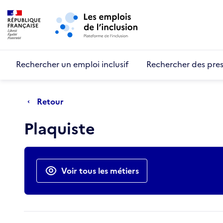
Retour au début de la page
Panneau de gestion des cookies
Aller au menu principal
Aller au contenu principal
Rechercher un emploi inclusif
Rechercher des pres
Retour
Plaquiste
Actions rapides
Voir tous les métiers