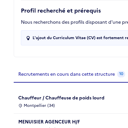
Profil recherché et prérequis
Nous recherchons des profils disposant d'une pr
L'ajout du Curriculum Vitae (CV) est fortement 
Recrutements de la structure
slide
1
of 1
Recrutements en cours dans cette structure
10
Chauffeur / Chauffeuse de poids lourd
Montpellier (34)
MENUISIER AGENCEUR H/F