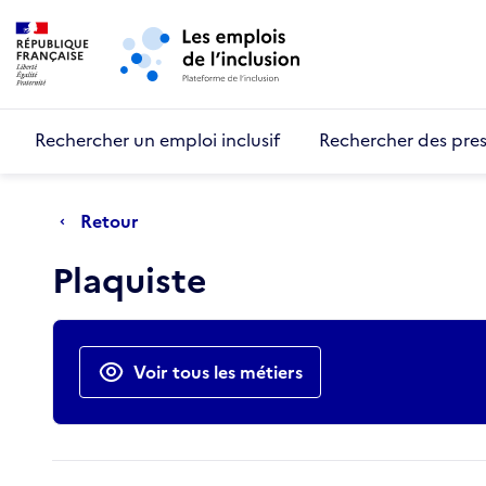
Retour au début de la page
Panneau de gestion des cookies
Aller au menu principal
Aller au contenu principal
Rechercher un emploi inclusif
Rechercher des pres
Retour
Plaquiste
Actions rapides
Voir tous les métiers