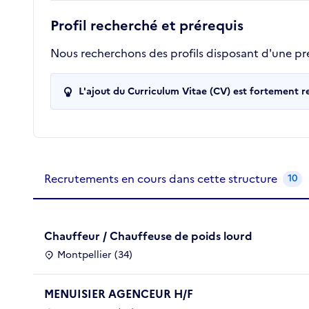
Profil recherché et prérequis
Nous recherchons des profils disposant d'une pr
L'ajout du Curriculum Vitae (CV) est fortement 
Recrutements de la structure
slide
1
of 1
Recrutements en cours dans cette structure
10
Chauffeur / Chauffeuse de poids lourd
Montpellier (34)
MENUISIER AGENCEUR H/F