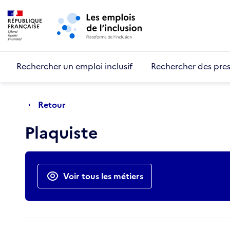
Retour au début de la page
Panneau de gestion des cookies
Aller au menu principal
Aller au contenu principal
Rechercher un emploi inclusif
Rechercher des pres
Retour
Plaquiste
Actions rapides
Voir tous les métiers