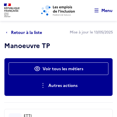
Retour au début de la page
Panneau de gestion des cookies
Aller au menu principal
Aller au contenu principal
Menu
Retour à la liste
Mise à jour le 13/05/2025
Manoeuvre TP
Actions rapides
Voir tous les métiers
Autres actions
ETTI