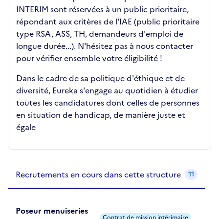
INTERIM sont réservées à un public prioritaire,
répondant aux critères de l'IAE (public prioritaire
type RSA, ASS, TH, demandeurs d'emploi de
longue durée...). N'hésitez pas à nous contacter
pour vérifier ensemble votre éligibilité !
Dans le cadre de sa politique d'éthique et de
diversité, Eureka s'engage au quotidien à étudier
toutes les candidatures dont celles de personnes
en situation de handicap, de manière juste et
égale
Recrutements de la structure
slide
1
of 1
Recrutements en cours dans cette structure
11
Poseur menuiseries
Contrat de mission intérimaire