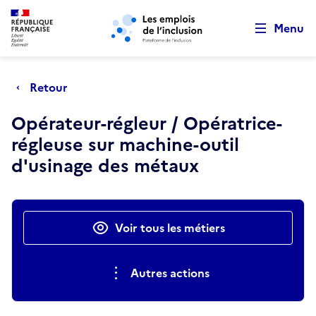
Retour au début de la page
Panneau de gestion des cookies
Aller au menu principal
Aller au contenu principal
Menu
Retour
Opérateur-régleur / Opératrice-
régleuse sur machine-outil
d'usinage des métaux
Actions rapides
Voir tous les métiers
Autres actions