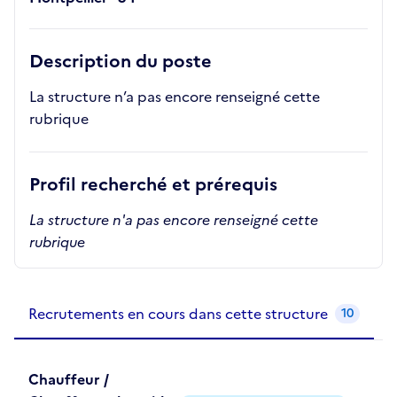
Description du poste
La structure n’a pas encore renseigné cette
rubrique
Profil recherché et prérequis
La structure n'a pas encore renseigné cette
rubrique
Recrutements de la structure
slide
1
of 1
Recrutements en cours dans cette structure
10
Chauffeur /