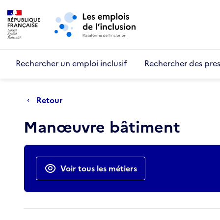
Retour au début de la page
Panneau de gestion des cookies
Aller au menu principal
Aller au contenu principal
Rechercher un emploi inclusif
Rechercher des pres
Retour
Manœuvre bâtiment
Actions rapides
Voir tous les métiers