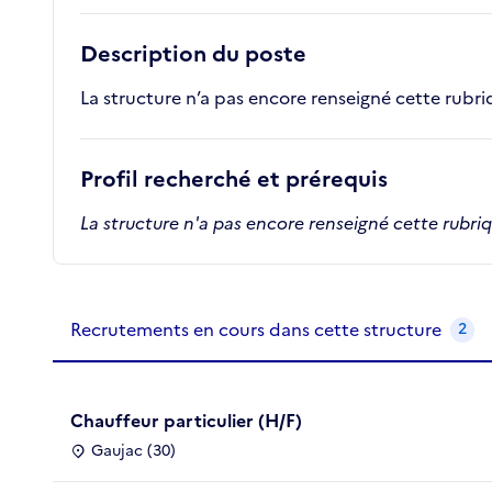
Description du poste
La structure n’a pas encore renseigné cette rubr
Profil recherché et prérequis
La structure n'a pas encore renseigné cette rubri
Recrutements de la structure
slide
1
of 1
Recrutements en cours dans cette structure
2
Chauffeur particulier (H/F)
Gaujac (30)