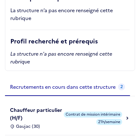
La structure n’a pas encore renseigné cette
rubrique
Profil recherché et prérequis
La structure n'a pas encore renseigné cette
rubrique
Recrutements de la structure
slide
1
of 1
Recrutements en cours dans cette structure
2
Chauffeur particulier
Contrat de mission intérimaire
(H/F)
21h/semaine
Gaujac (30)