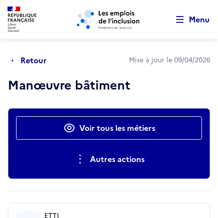
Retour au début de la page
Panneau de gestion des cookies
Aller au menu principal
Aller au contenu principal
Menu
Retour
Mise à jour le 09/04/2026
Manœuvre bâtiment
Actions rapides
Voir tous les métiers
Autres actions
ETTI