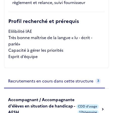
règlement et relance, suivi fournisseur
Profil recherché et prérequis
Elilibilité IAE
Très bonne maîtrise de la langue « lu - écrit -
parlé»
Capacité à gérer les priorités
Esprit d’équipe
Recrutements de la structure
slide
1
of 1
Recrutements en cours dans cette structure
3
Accompagnant / Accompagnante
d'élèves en situation de handicap -
CDD d'usage
AESH
12h/semaine