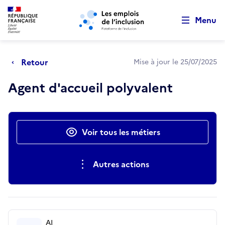
Retour au début de la page
Panneau de gestion des cookies
Aller au menu principal
Aller au contenu principal
Menu
Retour
Mise à jour le 25/07/2025
Agent d'accueil polyvalent
Actions rapides
Voir tous les métiers
Autres actions
AI