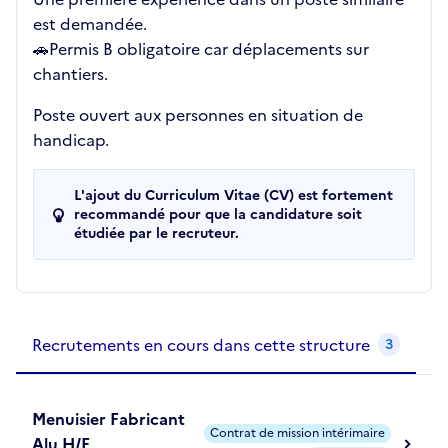
est demandée.
🚗Permis B obligatoire car déplacements sur
chantiers.
Poste ouvert aux personnes en situation de
handicap.
L'ajout du Curriculum Vitae (CV) est fortement
recommandé pour que la candidature soit
étudiée par le recruteur.
Recrutements de la structure
slide
1
of 1
Recrutements en cours dans cette structure
3
Menuisier Fabricant
Contrat de mission intérimaire
Alu H/F