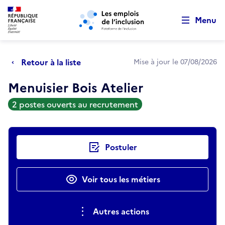
Retour au début de la page
Panneau de gestion des cookies
Aller au menu principal
Aller au contenu principal
Menu
Retour à la liste
Mise à jour le 07/08/2026
Menuisier Bois Atelier
2 postes ouverts au recrutement
Actions rapides
Postuler
Voir tous les métiers
Autres actions