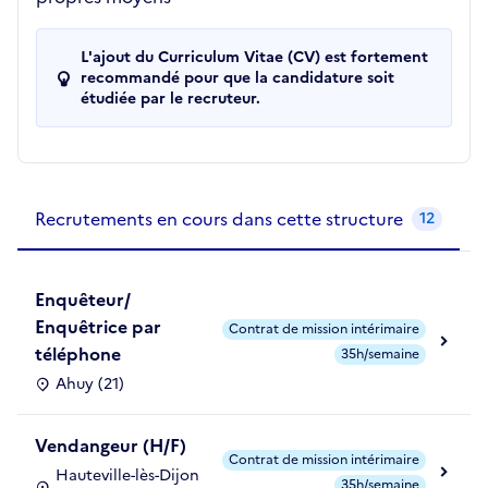
L'ajout du Curriculum Vitae (CV) est fortement
recommandé pour que la candidature soit
étudiée par le recruteur.
Recrutements de la structure
slide
1
of 1
Recrutements en cours dans cette structure
12
Enquêteur/
Enquêtrice par
Contrat de mission intérimaire
téléphone
35h/semaine
Ahuy (21)
Vendangeur (H/F)
Contrat de mission intérimaire
Hauteville-lès-Dijon
35h/semaine