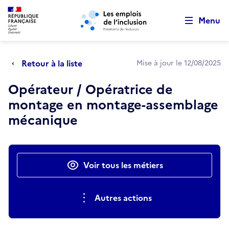
Retour au début de la page
Panneau de gestion des cookies
Aller au menu principal
Aller au contenu principal
Menu
Retour à la liste
Mise à jour le 12/08/2025
Opérateur / Opératrice de
montage en montage-assemblage
mécanique
Actions rapides
Voir tous les métiers
Autres actions