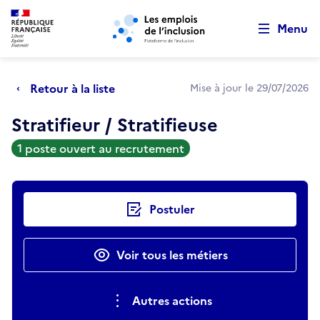
Retour au début de la page
Panneau de gestion des cookies
Aller au menu principal
Aller au contenu principal
Menu
Retour à la liste
Mise à jour le 29/07/2026
Stratifieur / Stratifieuse
1 poste ouvert au recrutement
Actions rapides
Postuler
Voir tous les métiers
Autres actions