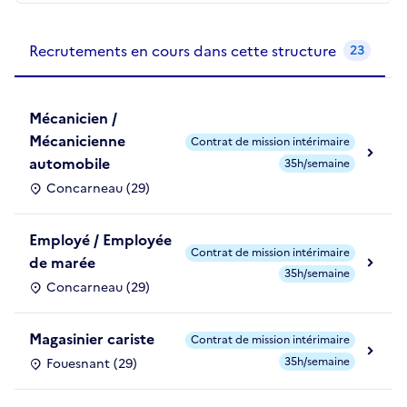
Recrutements de la structure
slide
1
of 1
Recrutements en cours dans cette structure
23
Mécanicien /
Mécanicienne
Contrat de mission intérimaire
automobile
35h/semaine
Concarneau (29)
Employé / Employée
Contrat de mission intérimaire
de marée
35h/semaine
Concarneau (29)
Magasinier cariste
Contrat de mission intérimaire
35h/semaine
Fouesnant (29)