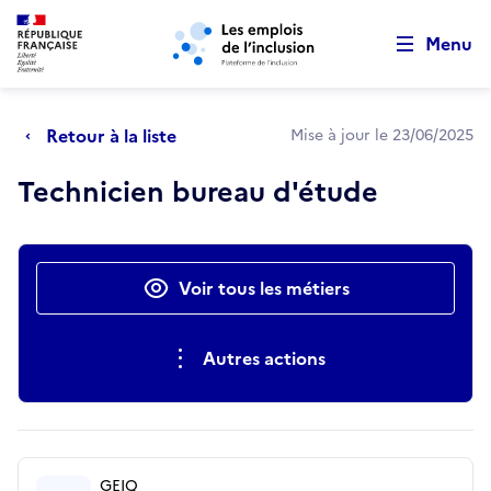
Retour au début de la page
Panneau de gestion des cookies
Aller au menu principal
Aller au contenu principal
Menu
Retour à la liste
Mise à jour le 23/06/2025
Technicien bureau d'étude
Actions rapides
Voir tous les métiers
Autres actions
GEIQ