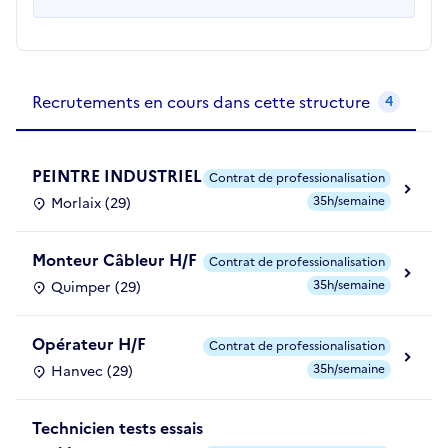
Recrutements de la structure
slide
1
of 1
Recrutements en cours dans cette structure
4
PEINTRE INDUSTRIEL
Contrat de professionalisation
35h/semaine
Morlaix (29)
Monteur Câbleur H/F
Contrat de professionalisation
35h/semaine
Quimper (29)
Opérateur H/F
Contrat de professionalisation
35h/semaine
Hanvec (29)
Technicien tests essais