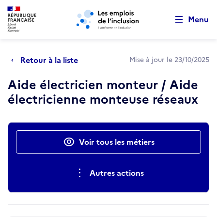
Retour au début de la page
Panneau de gestion des cookies
Aller au menu principal
Aller au contenu principal
Menu
Retour à la liste
Mise à jour le 23/10/2025
Aide électricien monteur / Aide
électricienne monteuse réseaux
Actions rapides
Voir tous les métiers
Autres actions