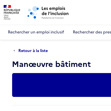
Retour au début de la page
Panneau de gestion des cookies
Aller au menu principal
Aller au contenu principal
Rechercher un emploi inclusif
Rechercher des pres
Retour à la liste
Manœuvre bâtiment
Actions rapides