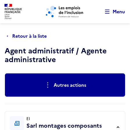
Retour au début de la page
Panneau de gestion des cookies
Aller au menu principal
Aller au contenu principal
Menu
Retour à la liste
Agent administratif / Agente
administrative
Actions rapides
Autres actions
EI
Sarl montages composants