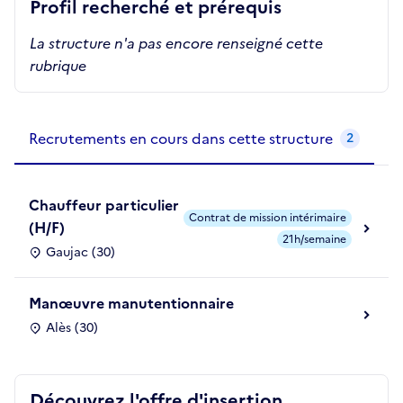
Profil recherché et prérequis
La structure n'a pas encore renseigné cette
rubrique
Recrutements de la structure
slide
1
of 1
Recrutements en cours dans cette structure
2
Chauffeur particulier
Contrat de mission intérimaire
(H/F)
21h/semaine
Gaujac (30)
Manœuvre manutentionnaire
Alès (30)
Découvrez l'offre d'insertion