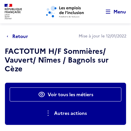
Retour au début de la page
Panneau de gestion des cookies
Aller au menu principal
Aller au contenu principal
Menu
Retour
Mise à jour le 12/01/2022
FACTOTUM H/F Sommières/
Vauvert/ Nîmes / Bagnols sur
Cèze
Actions rapides
Voir tous les métiers
Autres actions