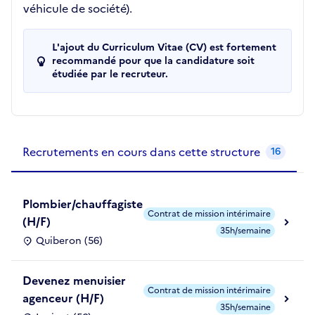
véhicule de société).
L'ajout du Curriculum Vitae (CV) est fortement
recommandé pour que la candidature soit
étudiée par le recruteur.
Recrutements de la structure
slide
1
of 1
Recrutements en cours dans cette structure
16
Plombier/chauffagiste
Contrat de mission intérimaire
(H/F)
35h/semaine
Quiberon (56)
Devenez menuisier
Contrat de mission intérimaire
agenceur (H/F)
35h/semaine