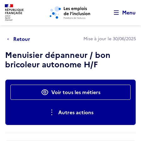
Retour au début de la page
Panneau de gestion des cookies
Aller au menu principal
Aller au contenu principal
Menu
Retour
Mise à jour le 30/06/2025
Menuisier dépanneur / bon
bricoleur autonome H/F
Actions rapides
Voir tous les métiers
Autres actions