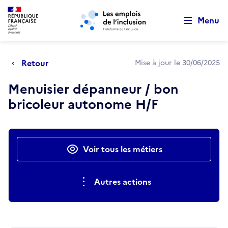
Retour au début de la page
Panneau de gestion des cookies
Aller au menu principal
Aller au contenu principal
Menu
Retour
Mise à jour le 30/06/2025
Menuisier dépanneur / bon
bricoleur autonome H/F
Actions rapides
Voir tous les métiers
Autres actions