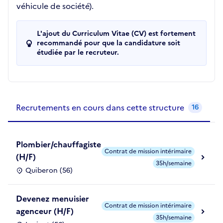
véhicule de société).
L'ajout du Curriculum Vitae (CV) est fortement
recommandé pour que la candidature soit
étudiée par le recruteur.
Recrutements de la structure
slide
1
of 1
Recrutements en cours dans cette structure
16
Plombier/chauffagiste
Contrat de mission intérimaire
(H/F)
35h/semaine
Quiberon (56)
Devenez menuisier
Contrat de mission intérimaire
agenceur (H/F)
35h/semaine