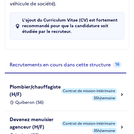
véhicule de société).
L'ajout du Curriculum Vitae (CV) est fortement
recommandé pour que la candidature soit
étudiée par le recruteur.
Recrutements de la structure
slide
1
of 1
Recrutements en cours dans cette structure
16
Plombier/chauffagiste
Contrat de mission intérimaire
(H/F)
35h/semaine
Quiberon (56)
Devenez menuisier
Contrat de mission intérimaire
agenceur (H/F)
35h/semaine