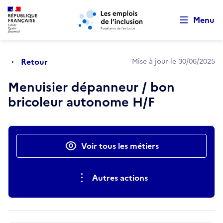
Retour au début de la page
Panneau de gestion des cookies
Aller au menu principal
Aller au contenu principal
Menu
Retour
Mise à jour le 30/06/2025
Menuisier dépanneur / bon
bricoleur autonome H/F
Actions rapides
Voir tous les métiers
Autres actions