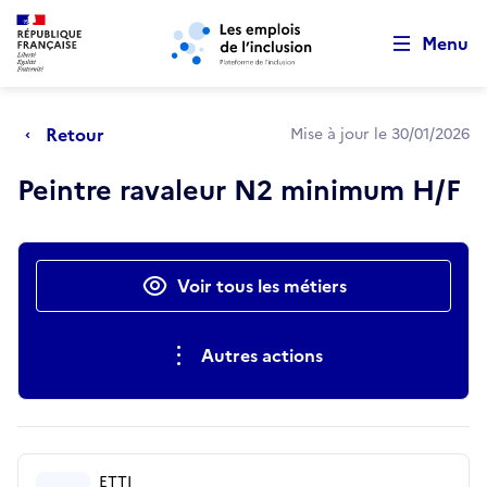
Retour au début de la page
Panneau de gestion des cookies
Aller au menu principal
Aller au contenu principal
Menu
Retour
Mise à jour le 30/01/2026
Peintre ravaleur N2 minimum H/F
Actions rapides
Voir tous les métiers
Autres actions
ETTI