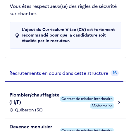
Vous êtes respectueux(se) des règles de sécurité
sur chantier.
L'ajout du Curriculum Vitae (CV) est fortement
recommandé pour que la candidature soit
étudiée par le recruteur.
Recrutements de la structure
slide
1
of 1
Recrutements en cours dans cette structure
16
Plombier/chauffagiste
Contrat de mission intérimaire
(H/F)
35h/semaine
Quiberon (56)
Devenez menuisier
Contrat de mission intérimaire