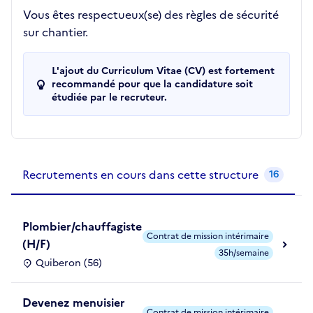
Vous êtes respectueux(se) des règles de sécurité
sur chantier.
L'ajout du Curriculum Vitae (CV) est fortement
recommandé pour que la candidature soit
étudiée par le recruteur.
Recrutements de la structure
slide
1
of 1
Recrutements en cours dans cette structure
16
Plombier/chauffagiste
Contrat de mission intérimaire
(H/F)
35h/semaine
Quiberon (56)
Devenez menuisier
Contrat de mission intérimaire