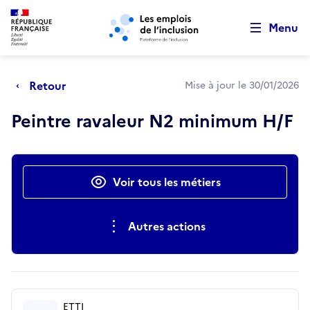
Retour au début de la page
Panneau de gestion des cookies
Aller au menu principal
Aller au contenu principal
Menu
Retour
Mise à jour le 30/01/2026
Peintre ravaleur N2 minimum H/F
Actions rapides
Voir tous les métiers
Autres actions
ETTI