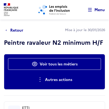
Retour au début de la page
Panneau de gestion des cookies
Aller au menu principal
Aller au contenu principal
Menu
Retour
Mise à jour le 30/01/2026
Peintre ravaleur N2 minimum H/F
Actions rapides
Voir tous les métiers
Autres actions
ETTI