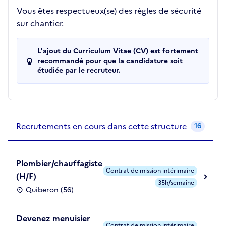
Vous êtes respectueux(se) des règles de sécurité
sur chantier.
L'ajout du Curriculum Vitae (CV) est fortement
recommandé pour que la candidature soit
étudiée par le recruteur.
Recrutements de la structure
slide
1
of 1
Recrutements en cours dans cette structure
16
Plombier/chauffagiste
Contrat de mission intérimaire
(H/F)
35h/semaine
Quiberon (56)
Devenez menuisier
Contrat de mission intérimaire