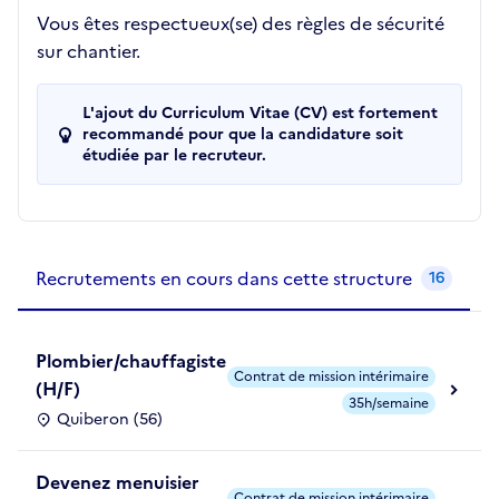
Vous êtes respectueux(se) des règles de sécurité
sur chantier.
L'ajout du Curriculum Vitae (CV) est fortement
recommandé pour que la candidature soit
étudiée par le recruteur.
Recrutements de la structure
slide
1
of 1
Recrutements en cours dans cette structure
16
Plombier/chauffagiste
Contrat de mission intérimaire
(H/F)
35h/semaine
Quiberon (56)
Devenez menuisier
Contrat de mission intérimaire