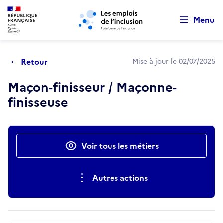
Retour au début de la page
Panneau de gestion des cookies
Aller au menu principal
Aller au contenu principal
Menu
Retour
Mise à jour le 02/07/2025
Maçon-finisseur / Maçonne-
finisseuse
Actions rapides
Voir tous les métiers
Autres actions