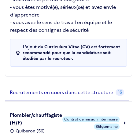
- vous êtes motivé(e), sérieux(se) et avez envie
d’apprendre
- vous avez le sens du travail en équipe et le
respect des consignes de sécurité
L'ajout du Curriculum Vitae (CV) est fortement
recommandé pour que la candidature soit
étudiée par le recruteur.
Recrutements de la structure
slide
1
of 1
Recrutements en cours dans cette structure
16
Plombier/chauffagiste
Contrat de mission intérimaire
(H/F)
35h/semaine
Quiberon (56)