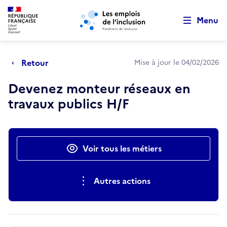
Retour au début de la page
Panneau de gestion des cookies
Aller au menu principal
Aller au contenu principal
Menu
Retour
Mise à jour le 04/02/2026
Devenez monteur réseaux en
travaux publics H/F
Actions rapides
Voir tous les métiers
Autres actions