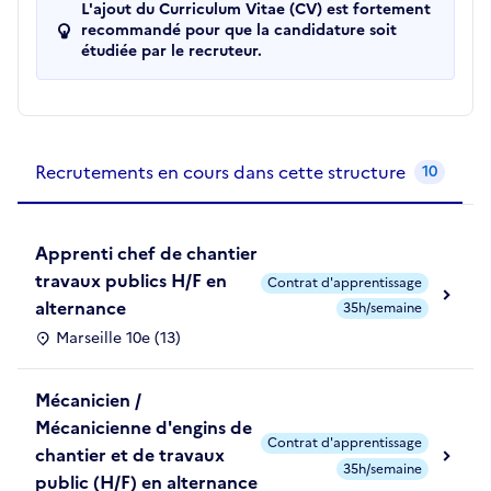
L'ajout du Curriculum Vitae (CV) est fortement
recommandé pour que la candidature soit
étudiée par le recruteur.
Recrutements de la structure
slide
1
of 1
Recrutements en cours dans cette structure
10
Apprenti chef de chantier
travaux publics H/F en
Contrat d'apprentissage
alternance
35h/semaine
Marseille 10e (13)
Mécanicien /
Mécanicienne d'engins de
Contrat d'apprentissage
chantier et de travaux
35h/semaine
public (H/F) en alternance