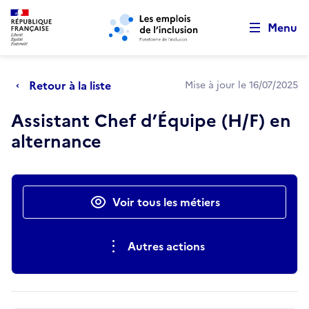
Retour au début de la page
Panneau de gestion des cookies
Aller au menu principal
Aller au contenu principal
Menu
Retour à la liste
Mise à jour le 16/07/2025
Assistant Chef d’Équipe (H/F) en
alternance
Actions rapides
Voir tous les métiers
Autres actions