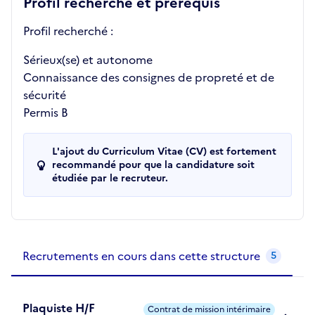
Profil recherché et prérequis
Profil recherché :
Sérieux(se) et autonome
Connaissance des consignes de propreté et de
sécurité
Permis B
L'ajout du Curriculum Vitae (CV) est fortement
recommandé pour que la candidature soit
étudiée par le recruteur.
Recrutements de la structure
slide
1
of 1
Recrutements en cours dans cette structure
5
Plaquiste H/F
Contrat de mission intérimaire