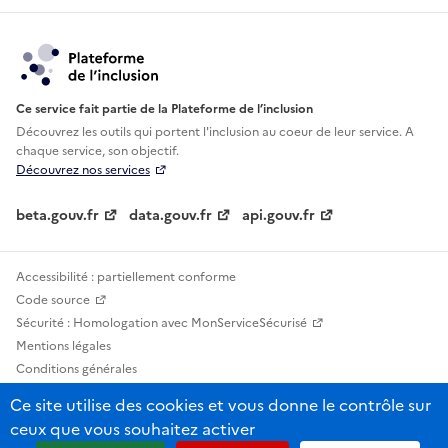
Ce service fait partie de la Plateforme de l’inclusion
Découvrez les outils qui portent l'inclusion au
coeur de leur service. A
chaque service, son objectif.
Découvrez nos services
beta.gouv.fr
data.gouv.fr
api.gouv.fr
Accessibilité : partiellement conforme
Code source
Sécurité : Homologation avec MonServiceSécurisé
Mentions légales
Conditions générales
Confidentialité
Ce site utilise des cookies et vous donne le contrôle sur
Statistiques, lexiques et indicateurs
ceux que vous souhaitez activer
Sauf mention contraire, tous les contenus de ce site sont sous licence