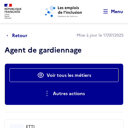
Retour au début de la page
Panneau de gestion des cookies
Aller au menu principal
Aller au contenu principal
Menu
Retour
Mise à jour le 17/07/2025
Agent de gardiennage
Actions rapides
Voir tous les métiers
Autres actions
ETTI