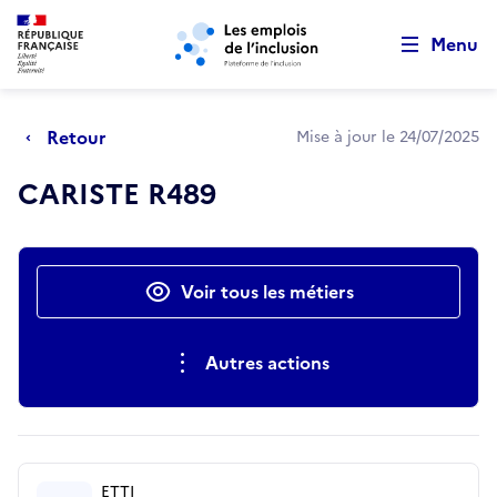
Retour au début de la page
Panneau de gestion des cookies
Aller au menu principal
Aller au contenu principal
Menu
Retour
Mise à jour le 24/07/2025
CARISTE R489
Actions rapides
Voir tous les métiers
Autres actions
ETTI