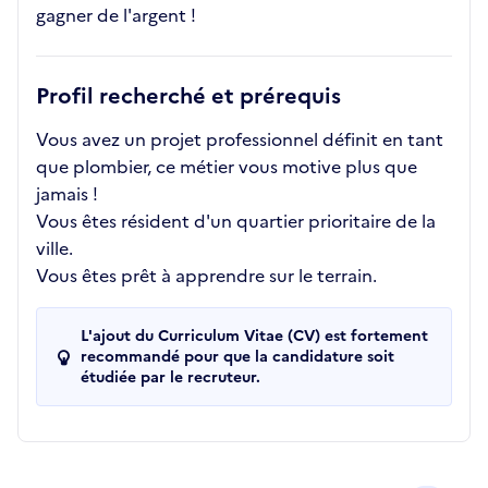
gagner de l'argent !
Profil recherché et prérequis
Vous avez un projet professionnel définit en tant
que plombier, ce métier vous motive plus que
jamais !
Vous êtes résident d'un quartier prioritaire de la
ville.
Vous êtes prêt à apprendre sur le terrain.
L'ajout du Curriculum Vitae (CV) est fortement
recommandé pour que la candidature soit
étudiée par le recruteur.
Recrutements de la structure
slide
1
of 1