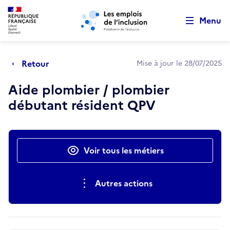
Retour au début de la page
Panneau de gestion des cookies
Aller au menu principal
Aller au contenu principal
Menu
Retour
Mise à jour le 28/07/2025
Aide plombier / plombier
débutant résident QPV
Actions rapides
Voir tous les métiers
Autres actions