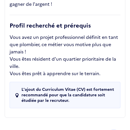
gagner de l'argent !
Profil recherché et prérequis
Vous avez un projet professionnel définit en tant
que plombier, ce métier vous motive plus que
jamais !
Vous êtes résident d'un quartier prioritaire de la
ville.
Vous êtes prêt à apprendre sur le terrain.
L'ajout du Curriculum Vitae (CV) est fortement
recommandé pour que la candidature soit
étudiée par le recruteur.
Recrutements de la structure
slide
1
of 1