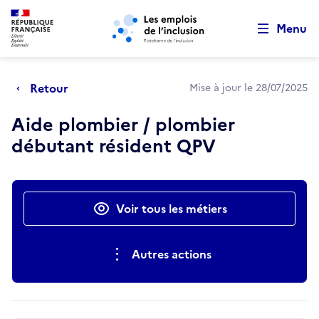
Retour au début de la page
Panneau de gestion des cookies
Aller au menu principal
Aller au contenu principal
Menu
Retour
Mise à jour le 28/07/2025
Aide plombier / plombier
débutant résident QPV
Actions rapides
Voir tous les métiers
Autres actions