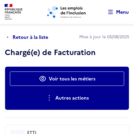
Retour au début de la page
Panneau de gestion des cookies
Aller au menu principal
Aller au contenu principal
Menu
Retour à la liste
Mise à jour le 05/08/2025
Chargé(e) de Facturation
Actions rapides
Voir tous les métiers
Autres actions
ETTI