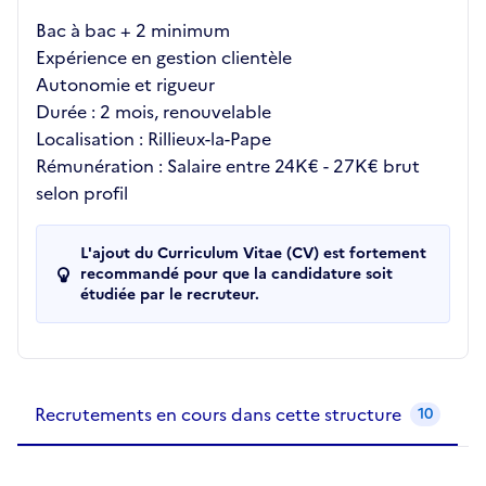
Bac à bac + 2 minimum
Expérience en gestion clientèle
Autonomie et rigueur
Durée : 2 mois, renouvelable
Localisation : Rillieux-la-Pape
Rémunération : Salaire entre 24K€ - 27K€ brut
selon profil
L'ajout du Curriculum Vitae (CV) est fortement
recommandé pour que la candidature soit
étudiée par le recruteur.
Recrutements de la structure
slide
1
of 1
Recrutements en cours dans cette structure
10