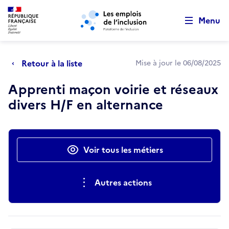
Retour au début de la page
Panneau de gestion des cookies
Aller au menu principal
Aller au contenu principal
Menu
Retour à la liste
Mise à jour le 06/08/2025
Apprenti maçon voirie et réseaux
divers H/F en alternance
Actions rapides
Voir tous les métiers
Autres actions