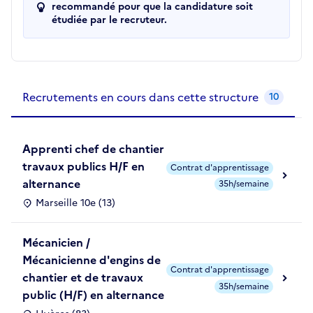
recommandé pour que la candidature soit
étudiée par le recruteur.
Recrutements de la structure
slide
1
of 1
Recrutements en cours dans cette structure
10
Apprenti chef de chantier
travaux publics H/F en
Contrat d'apprentissage
alternance
35h/semaine
Marseille 10e (13)
Mécanicien /
Mécanicienne d'engins de
Contrat d'apprentissage
chantier et de travaux
35h/semaine
public (H/F) en alternance