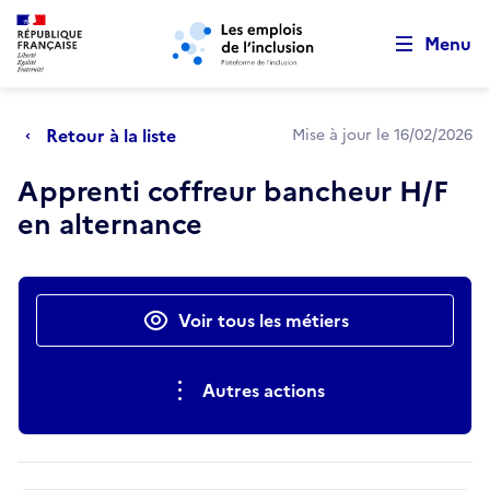
Retour au début de la page
Panneau de gestion des cookies
Aller au menu principal
Aller au contenu principal
Menu
Retour à la liste
Mise à jour le 16/02/2026
Apprenti coffreur bancheur H/F
en alternance
Actions rapides
Voir tous les métiers
Autres actions