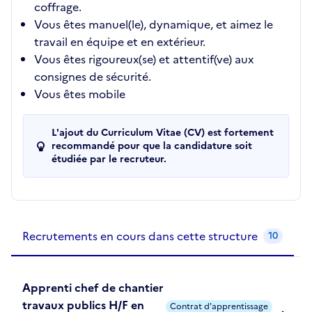
coffrage.
Vous êtes manuel(le), dynamique, et aimez le
travail en équipe et en extérieur.
Vous êtes rigoureux(se) et attentif(ve) aux
consignes de sécurité.
Vous êtes mobile
L'ajout du Curriculum Vitae (CV) est fortement
recommandé pour que la candidature soit
étudiée par le recruteur.
Recrutements de la structure
slide
1
of 1
Recrutements en cours dans cette structure
10
Apprenti chef de chantier
travaux publics H/F en
Contrat d'apprentissage