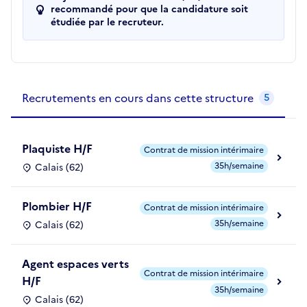
recommandé pour que la candidature soit
étudiée par le recruteur.
Recrutements de la structure
slide
1
of 1
Recrutements en cours dans cette structure
5
Plaquiste H/F
Contrat de mission intérimaire
35h/semaine
Calais (62)
Plombier H/F
Contrat de mission intérimaire
35h/semaine
Calais (62)
Agent espaces verts
Contrat de mission intérimaire
H/F
35h/semaine
Calais (62)