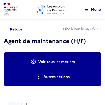
Retour au début de la page
Panneau de gestion des cookies
Aller au menu principal
Aller au contenu principal
Menu
Retour
Mise à jour le 31/10/2025
Agent de maintenance (H/F)
Actions rapides
Voir tous les métiers
Autres actions
ETTI