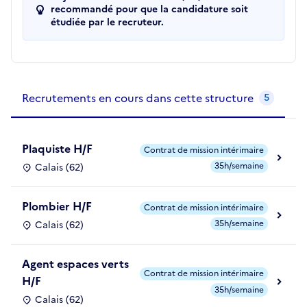
recommandé pour que la candidature soit
étudiée par le recruteur.
Recrutements de la structure
slide
1
of 1
Recrutements en cours dans cette structure
5
Plaquiste H/F
Contrat de mission intérimaire
35h/semaine
Calais (62)
Plombier H/F
Contrat de mission intérimaire
35h/semaine
Calais (62)
Agent espaces verts
Contrat de mission intérimaire
H/F
35h/semaine
Calais (62)