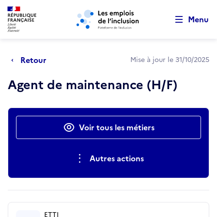
Retour au début de la page
Panneau de gestion des cookies
Aller au menu principal
Aller au contenu principal
Menu
Retour
Mise à jour le 31/10/2025
Agent de maintenance (H/F)
Actions rapides
Voir tous les métiers
Autres actions
ETTI