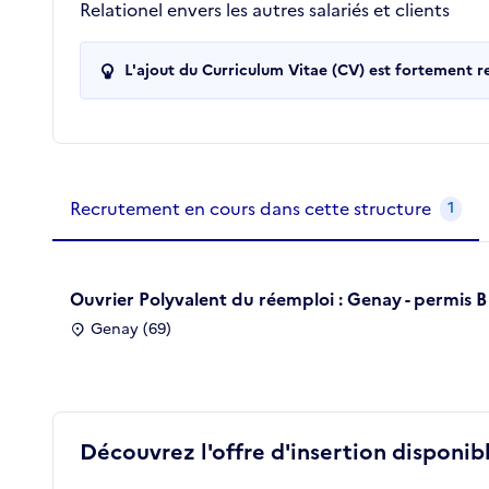
Relationel envers les autres salariés et clients
L'ajout du Curriculum Vitae (CV) est fortement 
Recrutements de la structure
slide
1
of 1
Recrutement en cours dans cette structure
1
Ouvrier Polyvalent du réemploi : Genay - permis B
Genay (69)
Découvrez l'offre d'insertion disponibl