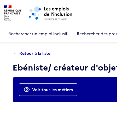
Retour au début de la page
Panneau de gestion des cookies
Aller au menu principal
Aller au contenu principal
Rechercher un emploi inclusif
Rechercher des pres
Retour à la liste
Ebéniste/ créateur d'obje
Actions rapides
Voir tous les métiers