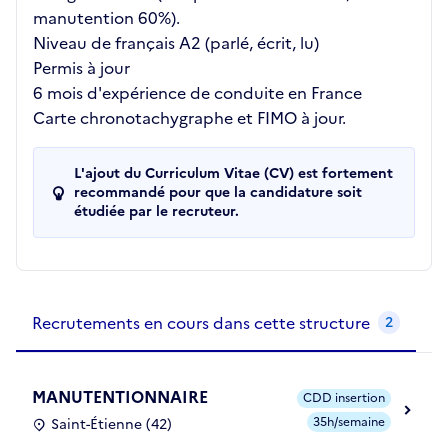
manutention 60%).
Niveau de français A2 (parlé, écrit, lu)
Permis à jour
6 mois d'expérience de conduite en France
Carte chronotachygraphe et FIMO à jour.
L'ajout du Curriculum Vitae (CV) est fortement
recommandé pour que la candidature soit
étudiée par le recruteur.
Recrutements de la structure
slide
1
of 1
Recrutements en cours dans cette structure
2
MANUTENTIONNAIRE
CDD insertion
35h/semaine
Saint-Étienne (42)