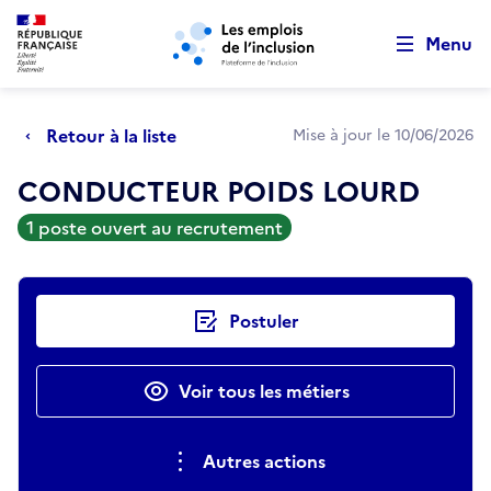
Retour au début de la page
Panneau de gestion des cookies
Aller au menu principal
Aller au contenu principal
Menu
Retour à la liste
Mise à jour le 10/06/2026
CONDUCTEUR POIDS LOURD
1 poste ouvert au recrutement
Actions rapides
Postuler
Voir tous les métiers
Autres actions