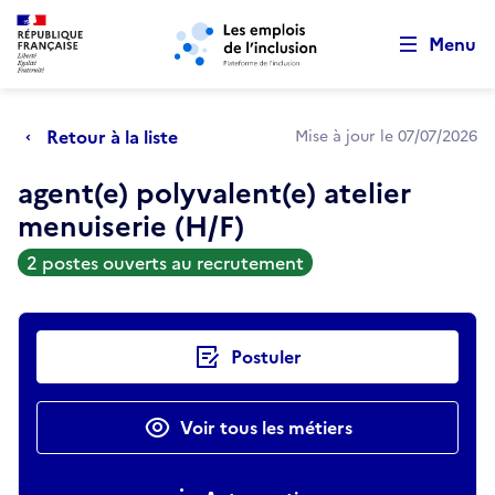
Retour au début de la page
Panneau de gestion des cookies
Aller au menu principal
Aller au contenu principal
Menu
Retour à la liste
Mise à jour le 07/07/2026
agent(e) polyvalent(e) atelier
menuiserie (H/F)
2 postes ouverts au recrutement
Actions rapides
Postuler
Voir tous les métiers