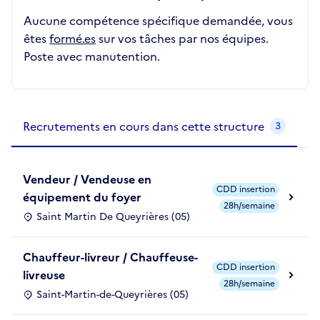
Aucune compétence spécifique demandée, vous
êtes
formé.es
sur vos tâches par nos équipes.
Poste avec manutention.
Recrutements de la structure
slide
1
of 1
Recrutements en cours dans cette structure
3
Vendeur / Vendeuse en
CDD insertion
équipement du foyer
28h/semaine
Saint Martin De Queyrières (05)
Chauffeur-livreur / Chauffeuse-
CDD insertion
livreuse
28h/semaine
Saint-Martin-de-Queyrières (05)