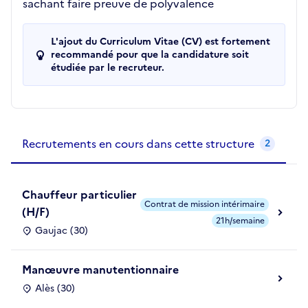
sachant faire preuve de polyvalence
L'ajout du Curriculum Vitae (CV) est fortement
recommandé pour que la candidature soit
étudiée par le recruteur.
Recrutements de la structure
slide
1
of 1
Recrutements en cours dans cette structure
2
Chauffeur particulier
Contrat de mission intérimaire
(H/F)
21h/semaine
Gaujac (30)
Manœuvre manutentionnaire
Alès (30)