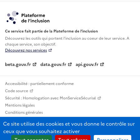
Ce service fait partie de la Plateforme de l’inclusion
Découvrez les outils qui portent l'inclusion au
coeur de leur service. A
chaque service, son objectif.
Découvrez nos services
beta.gouv.fr
data.gouv.fr
api.gouv.fr
Accessibilité : partiellement conforme
Code source
Sécurité : Homologation avec MonServiceSécurisé
Mentions légales
Conditions générales
Confidentialité
Ce site utilise des cookies et vous donne le contrôle sur
Statistiques, lexiques et indicateurs
ceux que vous souhaitez activer
Sauf mention contraire, tous les contenus de ce site sont sous licence