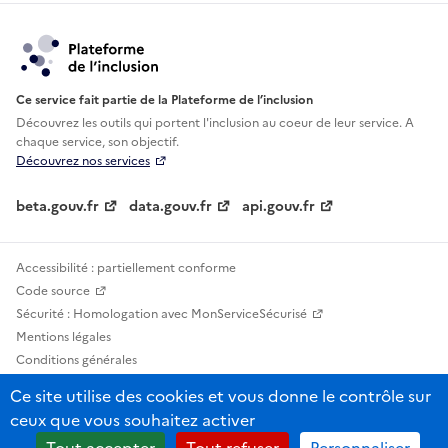
Ce service fait partie de la Plateforme de l’inclusion
Découvrez les outils qui portent l'inclusion au
coeur de leur service. A
chaque service, son objectif.
Découvrez nos services
beta.gouv.fr
data.gouv.fr
api.gouv.fr
Accessibilité : partiellement conforme
Code source
Sécurité : Homologation avec MonServiceSécurisé
Mentions légales
Conditions générales
Confidentialité
Ce site utilise des cookies et vous donne le contrôle sur
Statistiques, lexiques et indicateurs
ceux que vous souhaitez activer
Sauf mention contraire, tous les contenus de ce site sont sous licence