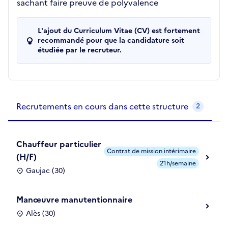
sachant faire preuve de polyvalence
L'ajout du Curriculum Vitae (CV) est fortement
recommandé pour que la candidature soit
étudiée par le recruteur.
Recrutements de la structure
slide
1
of 1
Recrutements en cours dans cette structure
2
Chauffeur particulier
Contrat de mission intérimaire
(H/F)
21h/semaine
Gaujac (30)
Manœuvre manutentionnaire
Alès (30)